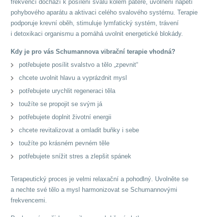
frekvencí dochází k posílení svalů kolem páteře, uvolnění napětí
pohybového aparátu a aktivaci celého svalového systému. Terapie
podporuje krevní oběh, stimuluje lymfatický systém, trávení
i detoxikaci organismu a pomáhá uvolnit energetické blokády.
Kdy je pro vás Schumannova vibrační terapie vhodná?
potřebujete posílit svalstvo a tělo „zpevnit“
chcete uvolnit hlavu a vyprázdnit mysl
potřebujete urychlit regeneraci těla
toužíte se propojit se svým já
potřebujete doplnit životní energii
chcete revitalizovat a omladit buňky i sebe
toužíte po krásném pevném těle
potřebujete snížit stres a zlepšit spánek
Terapeutický proces je velmi relaxační a pohodlný. Uvolněte se
a nechte své tělo a mysl harmonizovat se Schumannovými
frekvencemi.