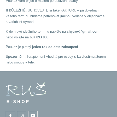
Poukaz vám přijde e-mailem po obdržení platby.
!! DŮLEŽITÉ:
UCHOVEJTE si také FAKTURU – při dojednání
vašeho termínu budeme potřebovat jméno uvedené v objednávce
a variabilní symbol.
K domluvě ideálního termínu napište na
chytrov@gmail.com
nebo volejte na
607 093 096
.
Poukaz je platný
jeden rok od data zakoupení
.
Upozornění:
Terapie není vhodná pro osoby s kardiostimulátorem
nebo šrouby v těle.