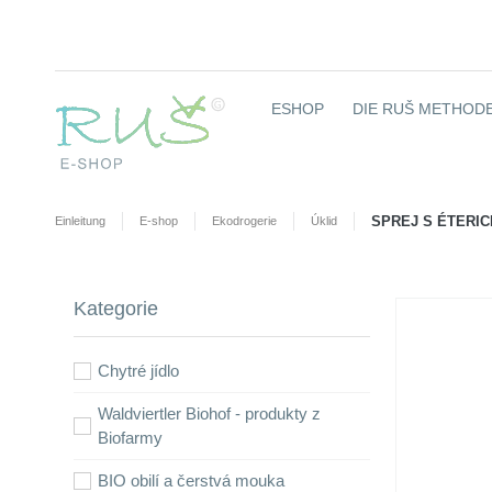
ESHOP
DIE RUŠ METHODE
SPREJ S ÉTERIC
Einleitung
E-shop
Ekodrogerie
Úklid
Kategorie
Chytré jídlo
Waldviertler Biohof - produkty z
Biofarmy
BIO obilí a čerstvá mouka