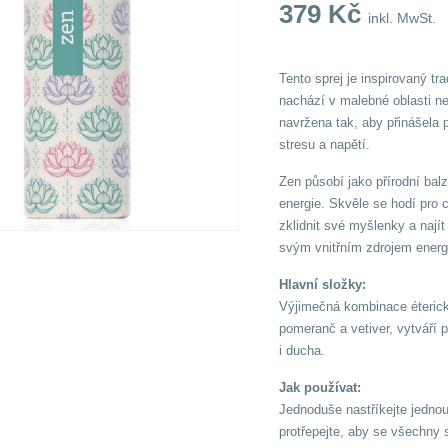
379
Kč
inkl. MwSt.
Tento sprej je inspirovaný tr
nachází v malebné oblasti ne
navržena tak, aby přinášela p
stresu a napětí.
Zen působí jako přírodní bal
energie. Skvěle se hodí pro 
zklidnit své myšlenky a nají
svým vnitřním zdrojem energie
Hlavní složky:
Výjimečná kombinace éterický
pomeranč a vetiver, vytváří 
i ducha.
Jak používat:
Jednoduše nastříkejte jedno
protřepejte, aby se všechny 