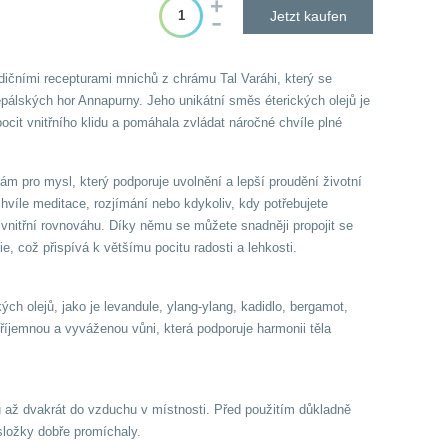
Jetzt kaufen
adičními recepturami mnichů z chrámu Tal Varáhi, který se
pálských hor Annapurny. Jeho unikátní směs éterických olejů je
ocit vnitřního klidu a pomáhala zvládat náročné chvíle plné
zám pro mysl, který podporuje uvolnění a lepší proudění životní
chvíle meditace, rozjímání nebo kdykoliv, kdy potřebujete
t vnitřní rovnováhu. Díky němu se můžete snadněji propojit se
, což přispívá k většímu pocitu radosti a lehkosti.
ch olejů, jako je levandule, ylang-ylang, kadidlo, bergamot,
příjemnou a vyváženou vůni, která podporuje harmonii těla
u až dvakrát do vzduchu v místnosti. Před použitím důkladně
složky dobře promíchaly.