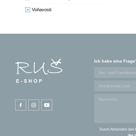
Voňavosti
Aromaoleje
Vonné tyčinky
RUŠ
Pobyty na Chytrově
Ich habe eine Frage
Durch Absenden des 
der 