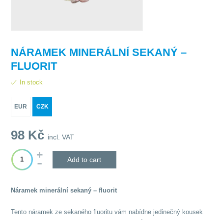
NÁRAMEK MINERÁLNÍ SEKANÝ –
FLUORIT
In stock
EUR
CZK
98
Kč
incl. VAT
Add to cart
Náramek minerální sekaný – fluorit
Tento náramek ze sekaného fluoritu vám nabídne jedinečný kousek