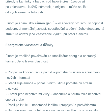
přírody s kamínky v barvách od fialové přes růžovou až
po zelenkavou. Každý náramek je originál – může se lišit
od vyobrazení na fotografii.
Fluorit je znám jako
kámen géniů
– oceňovaný pro svou schopnost
podporovat mentální jasnost, soustředění a učení. Jeho vícebarevná
struktura odráží jeho všestranné využití při práci s energií.
Energetické vlastnosti a účinky
Fluorit je tradičně považován za stabilizátor energie a ochranný
kámen. Jeho hlavní vlastnosti:
• Podporuje koncentraci a paměť – pomáhá při učení a zpracování
nových informací
• Stabilizuje emoce – přináší vnitřní klid a pomáhá při stresu
a úzkosti
• Chrání před negativními vlivy – absorbuje a neutralizuje negativní
energii z okolí
• Posiluje intuici – napomáhá lepšímu propojení s podvědomím
• Harmonizuje mysl a tělo – podporuje rovnováhu mezi racionálním