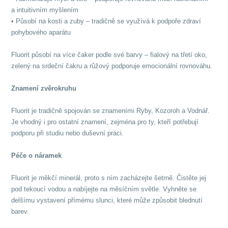
a intuitivním myšlením
• Působí na kosti a zuby – tradičně se využívá k podpoře zdraví
pohybového aparátu
Fluorit působí na více čaker podle své barvy – fialový na třetí oko,
zelený na srdeční čakru a růžový podporuje emocionální rovnováhu.
Znamení zvěrokruhu
Fluorit je tradičně spojován se znameními Ryby, Kozoroh a Vodnář.
Je vhodný i pro ostatní znamení, zejména pro ty, kteří potřebují
podporu při studiu nebo duševní práci.
Péče o náramek
Fluorit je měkčí minerál, proto s ním zacházejte šetrně. Čistěte jej
pod tekoucí vodou a nabíjejte na měsíčním světle. Vyhněte se
delšímu vystavení přímému slunci, které může způsobit blednutí
barev.