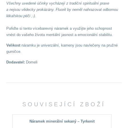
Všechny uvedené účinky vycházejí z tradiční spirituální praxe
a nejsou vědecky prokázány. Fluorit by neměl nahrazovat odbornou
lékař
skou péči ;-).
Pořiďte si tento vícebarevný náramek a využijte jeho schopnost
vnést do vašeho života mentální jasnost a emocionální stabilitu.
Velikost
náramku je univerzální, kameny jsou navlečeny na pružné
gumičce.
Dodavatel:
Domeli
SOUVISEJÍCÍ ZBOŽÍ
Náramek minerální sekaný – Tyrkenit