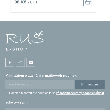
98 Kč
9
s DPH
Mám zájem o zasílání e-mailových novinek
Přihlásit se
Odesláním formuláře souhlasíte se
zásadami ochrany osobních údajů
.
Mám otázku?