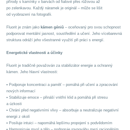
přírody s kamínky v barvách od fialové přes růžovou až
po zelenkavou. Každý náramek je originál – může se lišit
od vyobrazení na fotografii.
Fluorit je znám jako
kámen géniů
– oceňovaný pro svou schopnost
podporovat mentální jasnost, soustředění a učení. Jeho vícebarevná
struktura odráží jeho všestranné využití při práci s energií.
Energetické vlastnosti a účinky
Fluorit je tradičně považován za stabilizátor energie a ochranný
kámen. Jeho hlavní vlastnosti:
• Podporuje koncentraci a paměť – pomáhá při učení a zpracování
nových informací
• Stabilizuje emoce – přináší vnitřní klid a pomáhá při stresu
a úzkosti
• Chrání před negativními vlivy – absorbuje a neutralizuje negativní
energii z okolí
• Posiluje intuici – napomáhá lepšímu propojení s podvědomím
• Harmonizuje mysl a tělo – podporuje rovnováhu mezi racionálním