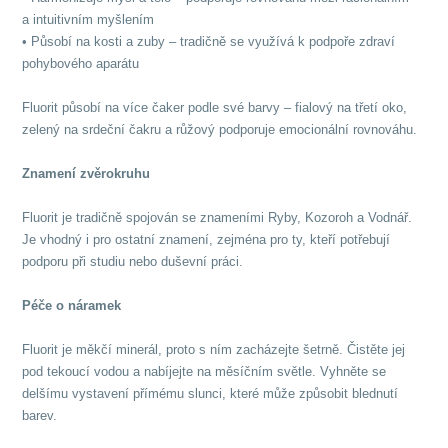
a intuitivním myšlením
• Působí na kosti a zuby – tradičně se využívá k podpoře zdraví
pohybového aparátu
Fluorit působí na více čaker podle své barvy – fialový na třetí oko,
zelený na srdeční čakru a růžový podporuje emocionální rovnováhu.
Znamení zvěrokruhu
Fluorit je tradičně spojován se znameními Ryby, Kozoroh a Vodnář.
Je vhodný i pro ostatní znamení, zejména pro ty, kteří potřebují
podporu při studiu nebo duševní práci.
Péče o náramek
Fluorit je měkčí minerál, proto s ním zacházejte šetrně. Čistěte jej
pod tekoucí vodou a nabíjejte na měsíčním světle. Vyhněte se
delšímu vystavení přímému slunci, které může způsobit blednutí
barev.