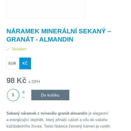
NÁRAMEK MINERÁLNÍ SEKANÝ –
GRANÁT - ALMANDIN
Skladem
EUR
KČ
98
Kč
s DPH
Do košíku
Sekaný náramek z minerálu granát almandin
je elegantní
a energizující doplněk, který přináší vášeň a sílu do vašeho
každodenního života. Tento hluboce červený kámen je ceněn