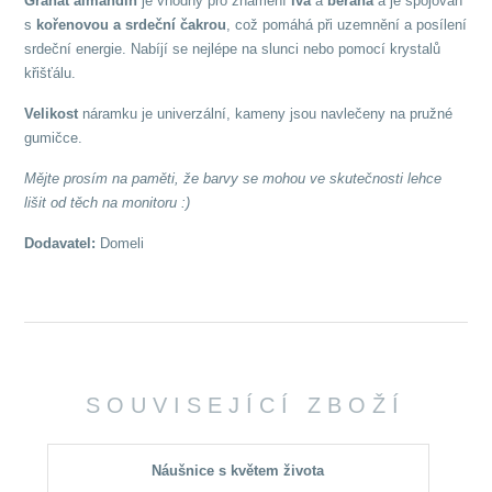
Granát almandin
je vhodný pro znamení
lva
a
berana
a je spojován
s
kořenovou a srdeční čakrou
, což pomáhá při uzemnění a posílení
srdeční energie. Nabíjí se nejlépe na slunci nebo pomocí krystalů
křišťálu.
Velikost
náramku je univerzální, kameny jsou navlečeny na pružné
gumičce.
Mějte prosím na paměti, že barvy se mohou ve skutečnosti lehce
lišit od těch na monitoru :)
Dodavatel:
Domeli
SOUVISEJÍCÍ ZBOŽÍ
Náušnice s květem života