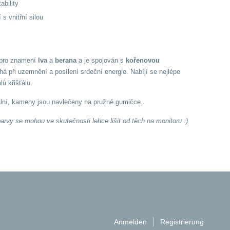
ability
s vnitřní silou
 pro znamení
lva
a
berana
a je spojován s
kořenovou
á při uzemnění a posílení srdeční energie. Nabíjí se nejlépe
ů křišťálu.
lní, kameny jsou navlečeny na pružné gumičce.
arvy se mohou ve skutečnosti lehce lišit od těch na monitoru :)
Anmelden
Registrierung