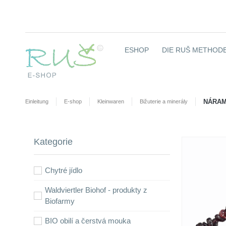
ESHOP
DIE RUŠ METHODE
NÁRAM
Einleitung
E-shop
Kleinwaren
Bižuterie a minerály
Kategorie
Chytré jídlo
Waldviertler Biohof - produkty z
Biofarmy
BIO obilí a čerstvá mouka