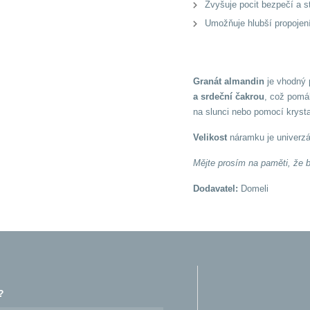
Zvyšuje pocit bezpečí a st
Umožňuje hlubší propojení 
Granát almandin
je vhodný
a srdeční čakrou
, což pomáh
na slunci nebo pomocí krystal
Velikost
náramku je univerzá
Mějte prosím na paměti, že b
Dodavatel:
Domeli
?