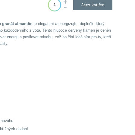
Jetzt kaufen
 granát almandin
je elegantní a energizující doplněk, který
eho každodenního života. Tento hluboce červený kámen je ceněn
vat energii a posilovat odvahu, což ho činí ideálním pro ty, kteří
ality.
vnováhu
btížných období