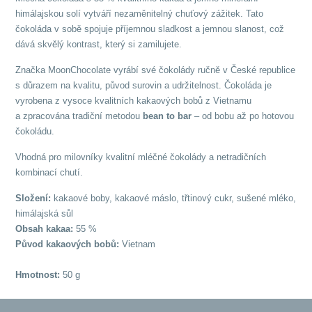
himálajskou solí vytváří nezaměnitelný chuťový zážitek. Tato
čokoláda v sobě spojuje příjemnou sladkost a jemnou slanost, což
dává skvělý kontrast, který si zamilujete.
Značka MoonChocolate vyrábí své čokolády ručně v České republice
s důrazem na kvalitu, původ surovin a udržitelnost. Čokoláda je
vyrobena z vysoce kvalitních kakaových bobů z Vietnamu
a zpracována tradiční metodou
bean to bar
– od bobu až po hotovou
čokoládu.
Vhodná pro milovníky kvalitní mléčné čokolády a netradičních
kombinací chutí.
Složení:
kakaové boby, kakaové máslo, třtinový cukr, sušené mléko,
himálajská sůl
Obsah kakaa:
55 %
Původ kakaových bobů:
Vietnam
Hmotnost:
50 g