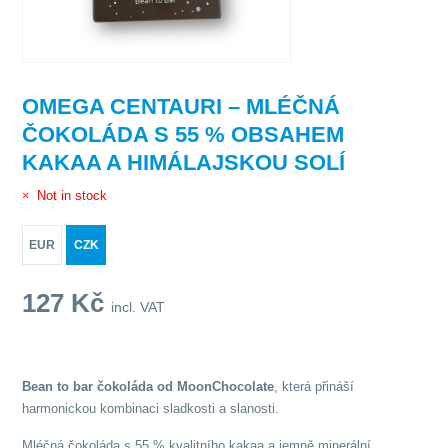
OMEGA CENTAURI – MLÉČNÁ
ČOKOLÁDA S 55 % OBSAHEM
KAKAA A HIMÁLAJSKOU SOLÍ
Not in stock
EUR
CZK
127
Kč
incl. VAT
Bean to bar čokoláda od MoonChocolate
, která přináší
harmonickou kombinaci sladkosti a slanosti.
Mléčná čokoláda s 55 % kvalitního kakaa a jemně minerální