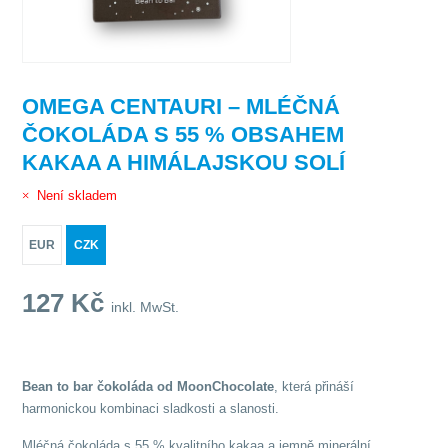
OMEGA CENTAURI – MLÉČNÁ
ČOKOLÁDA S 55 % OBSAHEM
KAKAA A HIMÁLAJSKOU SOLÍ
Není skladem
EUR
CZK
127
Kč
inkl. MwSt.
Bean to bar čokoláda od MoonChocolate
, která přináší
harmonickou kombinaci sladkosti a slanosti.
Mléčná čokoláda s 55 % kvalitního kakaa a jemně minerální