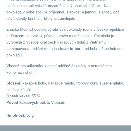
himálajskou solí vytváří nezaměnitelný chuťový zážitek. Tato
čokoláda v sobě spojuje příjemnou sladkost a jemnou slanost, což
dává skvělý kontrast, který si zamilujete.
Značka MoonChocolate vyrábí své čokolády ručně v České republice
s důrazem na kvalitu, původ surovin a udržitelnost. Čokoláda je
vyrobena z vysoce kvalitních kakaových bobů z Vietnamu
a zpracována tradiční metodou
bean to bar
– od bobu až po hotovou
čokoládu.
Vhodná pro milovníky kvalitní mléčné čokolády a netradičních
kombinací chutí.
Složení:
kakaové boby, kakaové máslo, třtinový cukr, sušené mléko,
himálajská sůl
Obsah kakaa:
55 %
Původ kakaových bobů:
Vietnam
Hmotnost:
50 g