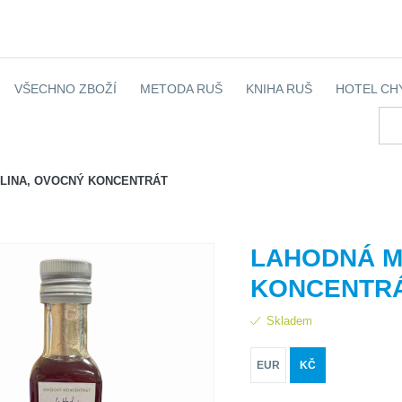
VŠECHNO ZBOŽÍ
METODA RUŠ
KNIHA RUŠ
HOTEL CH
LINA, OVOCNÝ KONCENTRÁT
LAHODNÁ M
KONCENTR
Skladem
EUR
KČ