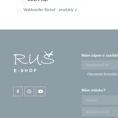
Waldviertler Biohof - produkty z
Biofarmy
BIO obilí a čerstvá mouka
Digitální detox
Chytré knihy
Mám zájem o zasílán
Chutě Řecka
Vesmírné čokolády
MoonChocolate
Odesláním formuláře
Ekodrogerie
Mám otázku?
Radosti/tretky
RUŠ
Pobyty na Chytrově