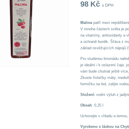
98
Kč
s DPH
Malina
patří mezi nejoblíben
V mnoha částech světa je po
na vitamíny, antioxidanty a v
a ochraně buněk. Šťáva z mali
základ osvěžujících nápojů č
Pro studenou limonádu nařeď
je ideální i k oslazení čaje,
vám bude chutnat ještě více,
Zkuste lístečky máty, meduňk
formičku na led, zalijte vodou
Složení:
vodní výluh z jadýr
Obsah
: 0,25 l
Uchovejte v chladu a temnu, p
Vyrobeno s láskou na Chyt