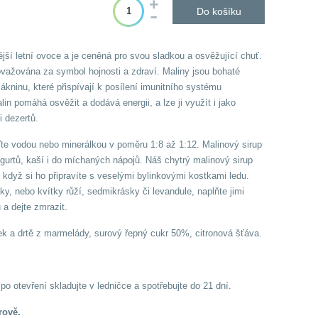
Do košíku
ější letní ovoce a je ceněná pro svou sladkou a osvěžující chuť.
važována za symbol hojnosti a zdraví. Maliny jsou bohaté
lákninu, které přispívají k posílení imunitního systému
n pomáhá osvěžit a dodává energii, a lze ji využít i jako
i dezertů.
te vodou nebo minerálkou v poměru 1:8 až 1:12. Malinový sirup
 jogurtů, kaší i do míchaných nápojů. Náš chytrý malinový sirup
 když si ho připravíte s veselými bylinkovými kostkami ledu.
y, nebo kvítky růží, sedmikrásky či levandule, naplňte jimi
 a dejte zmrazit.
ek a drtě z marmelády, surový řepný cukr 50%, citronová šťáva.
o otevření skladujte v ledničce a spotřebujte do 21 dní.
rově.