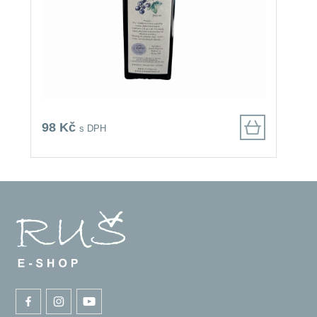
98 Kč
9
s DPH