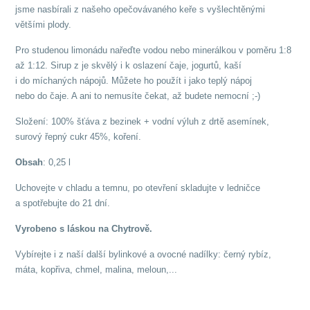
jsme nasbírali z našeho opečovávaného keře s vyšlechtěnými
většími plody.
Pro studenou limonádu nařeďte vodou nebo minerálkou v poměru 1:8
až 1:12. Sirup z je skvělý i k oslazení čaje, jogurtů, kaší
i do míchaných nápojů. Můžete ho použít i jako teplý nápoj
nebo do čaje. A ani to nemusíte čekat, až budete nemocní ;-)
Složení: 100% šťáva z bezinek + vodní výluh z drtě asemínek,
surový řepný cukr 45%, koření.
Obsah
: 0,25 l
Uchovejte v chladu a temnu, po otevření skladujte v ledničce
a spotřebujte do 21 dní.
Vyrobeno s láskou na Chytrově.
Vybírejte i z naší další bylinkové a ovocné nadílky: černý rybíz,
máta, kopřiva, chmel, malina, meloun,...