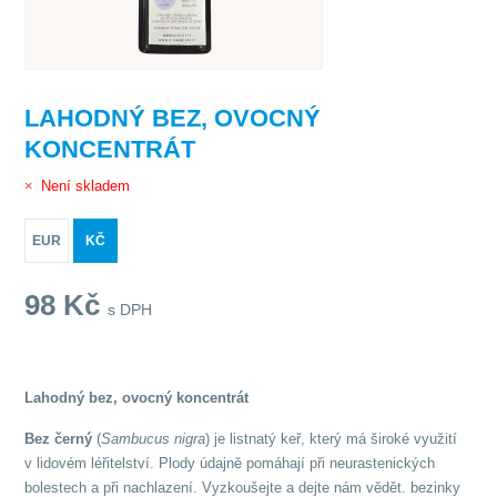
LAHODNÝ BEZ, OVOCNÝ
KONCENTRÁT
Není skladem
EUR
KČ
98
Kč
s DPH
Lahodný bez, ovocný koncentrát
Bez černý
(
Sambucus nigra
) je listnatý keř, který má široké využití
v lidovém léřitelství. Plody údajně pomáhají při neurastenických
bolestech a při nachlazení. Vyzkoušejte a dejte nám vědět. bezinky