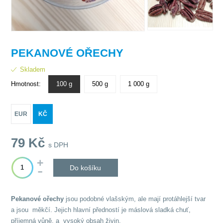
PEKANOVÉ OŘECHY
Skladem
Hmotnost:
100 g
500 g
1 000 g
EUR
KČ
79
Kč
s DPH
Do košíku
Pekanové ořechy
jsou podobné vlašským, ale mají protáhlejší tvar
a jsou měkčí. Jejich hlavní předností je máslová sladká chuť,
příjemná vůně, a vysoký obsah živin.