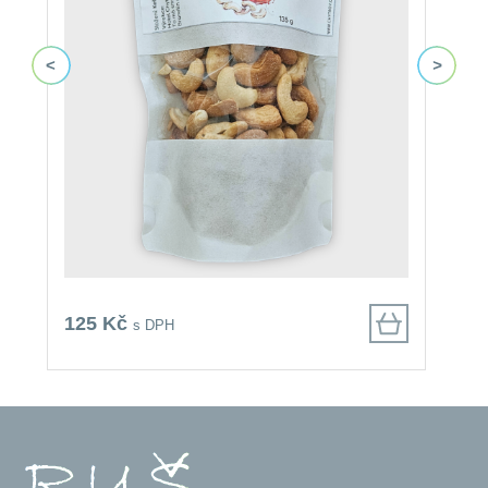
125 Kč
8
s DPH