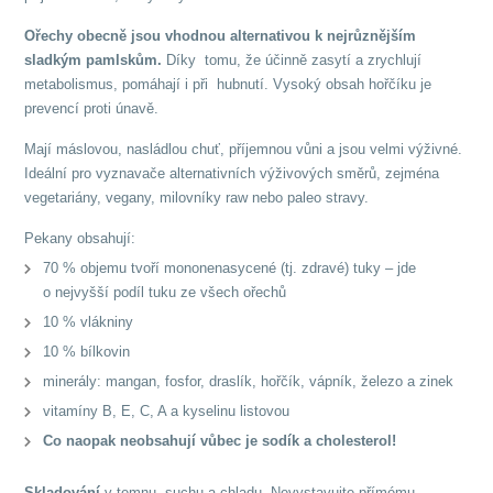
Ořechy obecně jsou vhodnou alternativou k nejrůznějším
sladkým pamlskům.
Díky tomu, že účinně zasytí a zrychlují
metabolismus, pomáhají i při hubnutí. Vysoký obsah hořčíku je
prevencí proti únavě.
Mají máslovou, nasládlou chuť, příjemnou vůni a jsou velmi výživné.
Ideální pro vyznavače alternativních výživových směrů, zejména
vegetariány, vegany, milovníky raw nebo paleo stravy.
Pekany obsahují:
70 % objemu tvoří mononenasycené (tj. zdravé) tuky – jde
o nejvyšší podíl tuku ze všech ořechů
10 % vlákniny
10 % bílkovin
minerály: mangan, fosfor, draslík, hořčík, vápník, železo a zinek
vitamíny B, E, C, A a kyselinu listovou
Co naopak neobsahují vůbec je sodík a cholesterol!
Skladování
v temnu, suchu a chladu.
Nevystavujte přímému