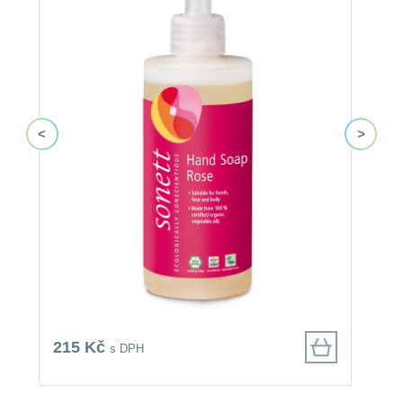
215 Kč
1
s DPH