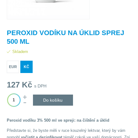
PEROXID VODÍKU NA ÚKLID SPREJ
500 ML
Skladem
EUR
KČ
127
Kč
s DPH
Do košíku
Peroxid vodíku 3% 500 ml ve spreji: na čištění a úklid
Představte si, že byste měli v ruce kouzelný lektvar, který by vám
pomohl
vyčistit a dezinfikovat
téměř cokoli ve vaší domácnosti. Zní