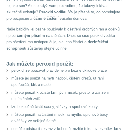
to jako sen? Ale co když vám prozradíme, že takový lektvar
skutečně existuje?
Peroxid vodíku 3%
je přesně to, co potřebujete
pro bezpečné a
účinné čištění
vašeho domova.
Naše babičky jej běžně používaly k ošetření drobných ran a oděrků
i proti
černým plísním
na stěnách. Dnes se sice peroxid vodíku
pro ošetření ran nedoporučuje, ale jeho čistící a
dezinfekční
schopnosti
zůstávají stejně účinné.
Jak můžete peroxid použít:
peroxid lze používat pravidelně pro běžné úklidové práce
můžete jej použít na mytí nádobí, čištění dřezů, utírání
spotřebičů, klik a madel
můžete použít k očistě krmných misek, prostor a zařízení
u infekčních zvířat
lze bezpečně čistit sauny, vířivky a sprchové kouty
můžete použít na čistění misek na mýdlo, sprchové boxy
a věšáky ve veřejné šatně
pomůže odstranit skvrny z koberců, rozlité tekutiny, zvratky, krev