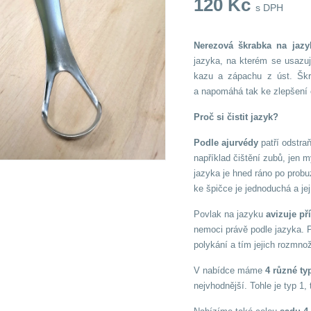
120
Kč
s DPH
Nerezová škrabka na jaz
jazyka, na kterém se usazuj
kazu a zápachu z úst. Škra
a napomáhá tak ke zlepšení c
Proč si čistit jazyk?
Podle ajurvédy
patří odstr
například čištění zubů, jen 
jazyka je hned ráno po probu
ke špičce je jednoduchá a jej
Povlak na jazyku
avizuje př
nemoci právě podle jazyka. P
polykání a tím jejich rozmno
V nabídce máme
4 různé ty
nejvhodnější. Tohle je typ 1, 