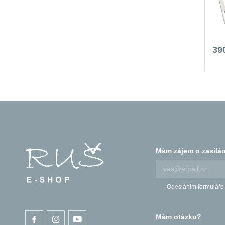
39
Mám zájem o zasílán
Odesláním formuláře
Mám otázku?