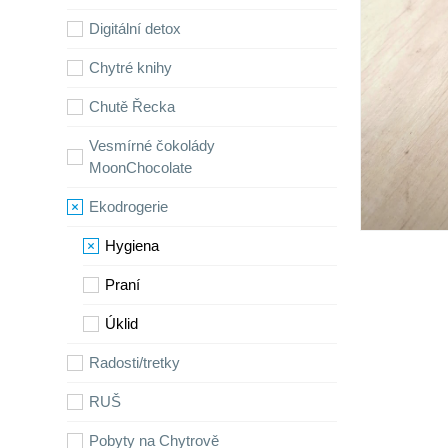
Digitální detox
Chytré knihy
Chutě Řecka
Vesmírné čokolády
MoonChocolate
Ekodrogerie
Hygiena
Praní
Úklid
Radosti/tretky
RUŠ
Pobyty na Chytrově