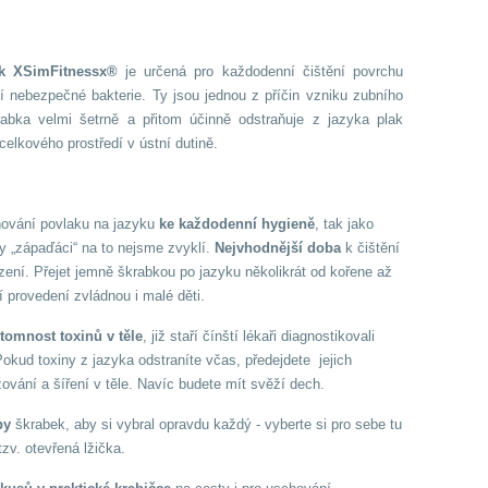
yk XSimFitnessx®
je určená pro každodenní čištění povrchu
í nebezpečné bakterie. Ty jsou jednou z příčin vzniku zubního
bka velmi šetrně a přitom účinně odstraňuje z jazyka plak
elkového prostředí v ústní dutině.
aňování povlaku na jazyku
ke každodenní hygien
ě
, tak jako
my „zápaďáci“ na to nejsme zvyklí.
Nejvhodnější doba
k čištění
zení. Přejet jemně škrabkou po jazyku několikrát od kořene až
í provedení zvládnou i malé děti.
ítomnost toxinů v těl
e
, již staří čínští lékaři diagnostikovali
okud toxiny z jazyka odstraníte včas, předejdete jejich
žování a šíření v těle. Navíc budete mít svěží dech.
py
škrabek, aby si vybral opravdu každý - vyberte si pro sebe tu
tzv. otevřená lžička.