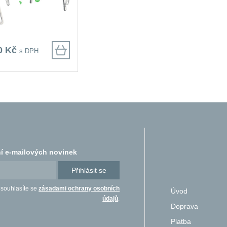
0 Kč
s DPH
í e-mailových novinek
Přihlásit se
 souhlasíte se
zásadami ochrany osobních
Úvod
údajů
.
Doprava
Platba