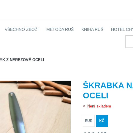
VŠECHNO ZBOŽÍ
METODA RUŠ
KNIHA RUŠ
HOTEL CH
YK Z NEREZOVÉ OCELI
ŠKRABKA N
OCELI
Není skladem
EUR
KČ