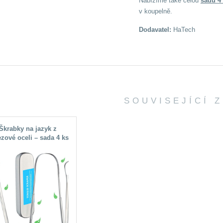
Nabízíme také celou
sadu 4 
v koupelně.
Dodavatel:
HaTech
SOUVISEJÍCÍ 
Škrabky na jazyk z
zové oceli – sada 4 ks