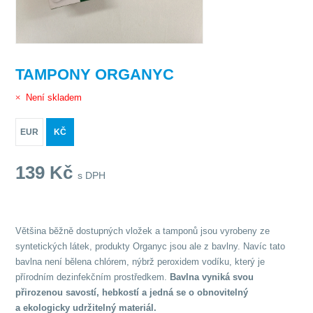
TAMPONY ORGANYC
Není skladem
EUR
KČ
139
Kč
s DPH
Většina běžně dostupných vložek a tamponů jsou vyrobeny ze
syntetických látek, produkty Organyc jsou ale z bavlny. Navíc tato
bavlna není bělena chlórem, nýbrž peroxidem vodíku, který je
přírodním dezinfekčním prostředkem.
Bavlna vyniká svou
přirozenou savostí, hebkostí a jedná se o obnovitelný
a ekologicky udržitelný materiál.