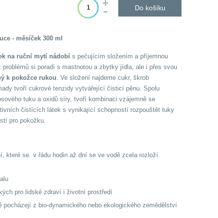
Do košíku
uce - měsíček 300 ml
ek na ruční mytí nádobí
s pečujícím složením a příjemnou
roblémů si poradí s mastnotou a zbytky jídla, ale i přes svou
ý k pokožce rukou
. Ve složení najdeme cukr, škrob
ady tvoří cukrové tenzidy vytvářející čisticí pěnu. Spolu
sového tuku a oxidů síry, tvoří kombinaci vzájemně se
ktivních čistících látek s vynikající schopností rozpouštět tuky
stí pro pokožku.
, které se v řádu hodin až dní se ve vodě zcela rozloží
alu
ých pro lidské zdraví i životní prostředí
bě pocházejí z bio-dynamického nebo ekologického zemědělství