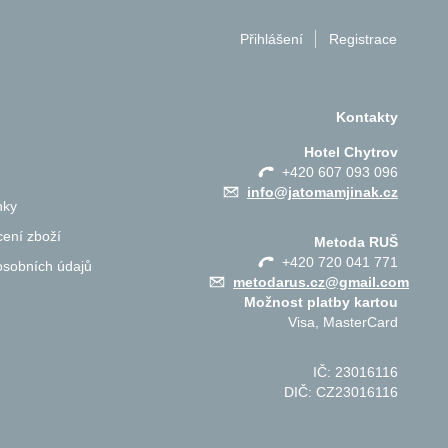
Přihlášení
Registrace
Kontakty
Hotel Chytrov
+420 607 093 096
info@jatomamjinak.cz
nky
ení zboží
Metoda RUŠ
+420 720 041 771
osobních údajů
metodarus.cz@gmail.com
Možnost platby kartou
Visa, MasterCard
IČ: 23016116
DIČ: CZ23016116