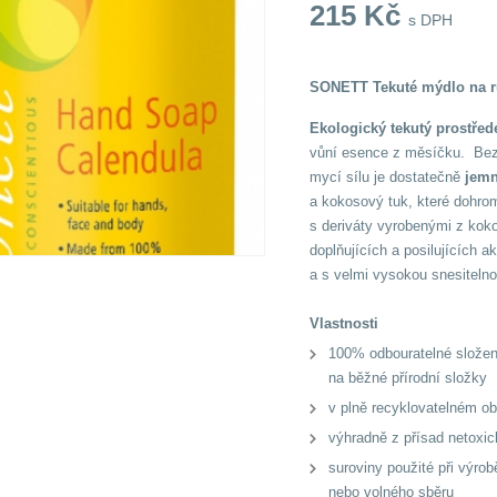
215
Kč
s DPH
SONETT Tekuté mýdlo na r
Ekologický tekutý prostřed
vůní esence z měsíčku. Bez p
mycí sílu je dostatečně
jemn
a kokosový tuk, které dohrom
s deriváty vyrobenými z koko
doplňujících a posilujících a
a s velmi vysokou snesitelno
Vlastnosti
100% odbouratelné složení
na běžné přírodní složky
v plně recyklovatelném ob
výhradně z přísad netoxick
suroviny použité při výro
nebo volného sběru