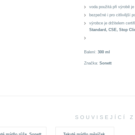
voda použitá při výrobě j
bezpečné i pro citlivější 
výrobce je držitelem certif
Standard, CSE, Stop Cl
Balení:
300 ml
Značka:
Sonett
SOUVISEJÍCÍ 
uté mýdlo růže, Sonett
Tekuté mýdlo měsíček,