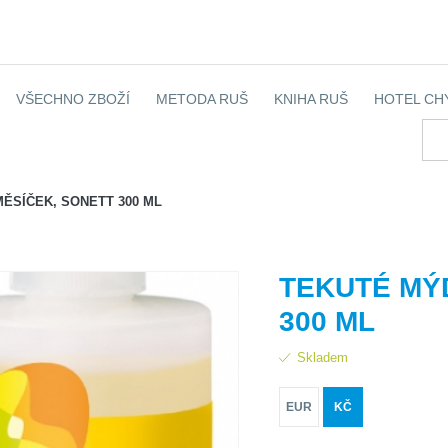
VŠECHNO ZBOŽÍ
METODA RUŠ
KNIHA RUŠ
HOTEL CH
ĚSÍČEK, SONETT 300 ML
TEKUTÉ MÝ
300 ML
Skladem
EUR
KČ