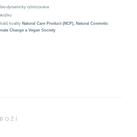
e bio-dynamicky rytmizována
pokožku
ikátů kvality
Natural Care Product (NCP), Natural Cosmetic
imate Change a Vegan Society
ZBOŽÍ