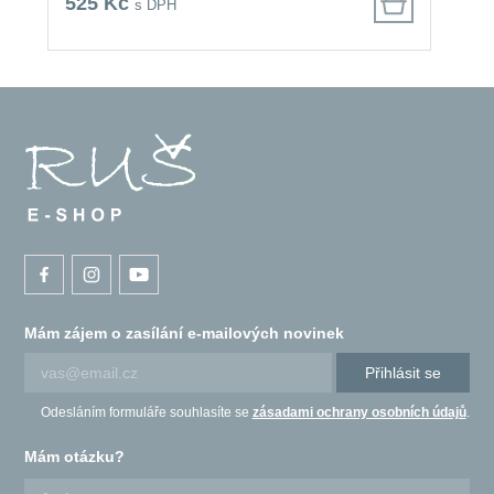
525 Kč
4
s DPH
Mám zájem o zasílání e-mailových novinek
Přihlásit se
Odesláním formuláře souhlasíte se
zásadami ochrany osobních údajů
.
Mám otázku?