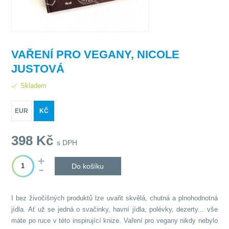
VAŘENÍ PRO VEGANY, NICOLE
JUSTOVÁ
Skladem
EUR
KČ
398
Kč
s DPH
Do košíku
I bez živočišných produktů lze uvařit skvělá, chutná a plnohodnotná
jídla. Ať už se jedná o svačinky, havní jídla, polévky, dezerty... vše
máte po ruce v této inspirující knize. Vaření pro vegany nikdy nebylo