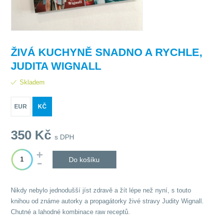
ŽIVÁ KUCHYNĚ SNADNO A RYCHLE,
JUDITA WIGNALL
Skladem
EUR
KČ
350
Kč
s DPH
Do košíku
Nikdy nebylo jednodušší jíst zdravě a žít lépe než nyní, s touto
knihou od známe autorky a propagátorky živé stravy Judity Wignall.
Chutné a lahodné kombinace raw receptů.