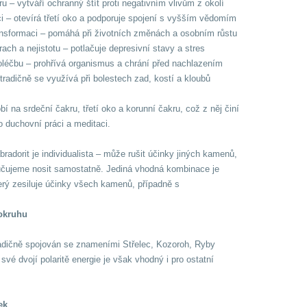
uru – vytváří ochranný štít proti negativním vlivům z okolí
ici – otevírá třetí oko a podporuje spojení s vyšším vědomím
ansformaci – pomáhá při životních změnách a osobním růstu
ach a nejistotu – potlačuje depresivní stavy a stres
oléčbu – prohřívá organismus a chrání před nachlazením
– tradičně se využívá při bolestech zad, kostí a kloubů
bí na srdeční čakru, třetí oko a korunní čakru, což z něj činí
ro duchovní práci a meditaci.
radorit je individualista – může rušit účinky jiných kamenů,
ručujeme nosit samostatně. Jediná vhodná kombinace je
terý zesiluje účinky všech kamenů, případně s
okruhu
tradičně spojován se znameními Střelec, Kozoroh, Ryby
své dvojí polaritě energie je však vhodný i pro ostatní
ek