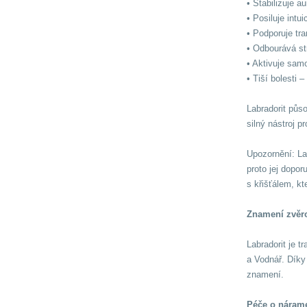
• Stabilizuje a
• Posiluje intu
• Podporuje tr
• Odbourává str
• Aktivuje sam
• Tiší bolesti 
Labradorit půso
silný nástroj p
Upozornění: Lab
proto jej dopo
s křišťálem, k
Znamení zvěr
Labradorit je 
a Vodnář. Díky 
znamení.
Péče o náram