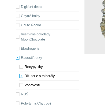
Digitální detox
Chytré knihy
Chutě Řecka
Vesmírné čokolády
MoonChocolate
Ekodrogerie
Radosti/tretky
Recypytlíky
Bižuterie a minerály
Voňavosti
RUŠ
Pobyty na Chytrově