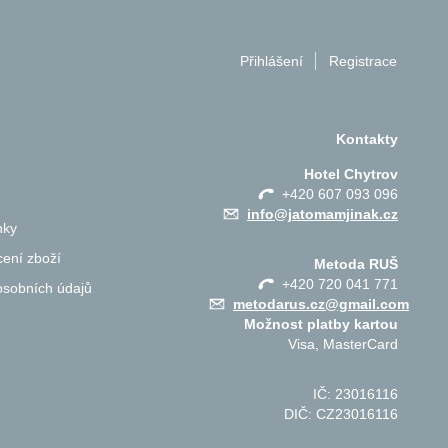
Přihlášení
Registrace
Kontakty
Hotel Chytrov
+420 607 093 096
info@jatomamjinak.cz
nky
ení zboží
Metoda RUŠ
+420 720 041 771
osobních údajů
metodarus.cz@gmail.com
Možnost platby kartou
Visa, MasterCard
IČ: 23016116
DIČ: CZ23016116