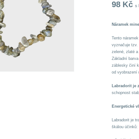
98
Kč
s
Náramek miner
Tento náramek 
vyznačuje tzv.
zelené, zlaté a
Základní barva
záblesky činí 
od vyobrazení 
Labradorit je
schopnost stabi
Energetické vl
Labradorit je 
škálou účinků: