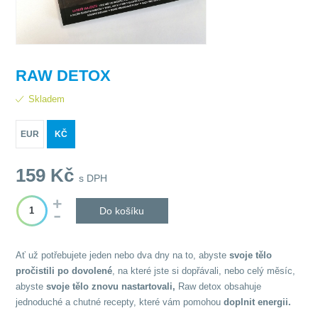
RAW DETOX
Skladem
EUR
KČ
159
Kč
s DPH
Do košíku
Ať už potřebujete jeden nebo dva dny na to, abyste
svoje tělo
pročistili po dovolené
, na které jste si dopřávali, nebo celý měsíc,
abyste
svoje tělo znovu nastartovali,
Raw detox obsahuje
jednoduché a chutné recepty, které vám pomohou
doplnit energii.