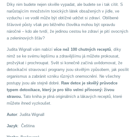
Díky nim budete nejen skvěle vypadat, ale budete se i tak cítit. S
narůstajícím množstvím toxických látek obsažených v jídle, ve
vzduchu i ve vodě může být obtížné udržet si zdraví. Oblíbené
šťávové půsty však pro běžného člověka mohou být opravdu
náročné – kdo ale tvrdí, že jedinou cestou ke zdraví je pití ovocných
a zeleninových šťáv?
Judita Wignall vám nabízí
více než 100 chutných receptů
, díky
nimž se ke svému lepšímu a zdravějšímu já můžete prokousat,
prožvýkat i prochroupat. Svět si konečně začíná uvědomovat, že
detoxikační stravovací programy jsou skvělým způsobem, jak posílit
organismus a zabránit vzniku různých onemocnění. Ne všechny
postupy jsou ale stejně dobré.
Raw detox je skvělý průvodce
typem detoxikace, který je pro tělo velmi přínosný: živou
stravou.
Tato kniha je plná originálních a lákavých receptů, které
můžete ihned vyzkoušet.
Autor
: Judita Wignall
Jazyk
: Čeština