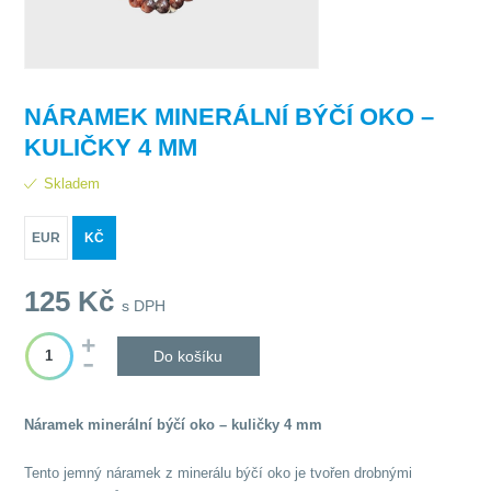
NÁRAMEK MINERÁLNÍ BÝČÍ OKO –
KULIČKY 4 MM
Skladem
EUR
KČ
125
Kč
s DPH
Do košíku
Náramek minerální býčí oko – kuličky 4 mm
Tento jemný náramek z minerálu býčí oko je tvořen drobnými