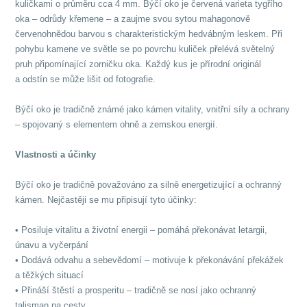
kuličkami o průměru cca 4 mm. Býčí oko je červená varieta tygřího
oka – odrůdy křemene – a zaujme svou sytou mahagonově
červenohnědou barvou s charakteristickým hedvábným leskem. Při
pohybu kamene ve světle se po povrchu kuliček přelévá světelný
pruh připomínající zorničku oka. Každý kus je přírodní originál
a odstín se může lišit od fotografie.
Býčí oko je tradičně známé jako kámen vitality, vnitřní síly a ochrany
– spojovaný s elementem ohně a zemskou energií.
Vlastnosti a účinky
Býčí oko je tradičně považováno za silně energetizující a ochranný
kámen. Nejčastěji se mu připisují tyto účinky:
• Posiluje vitalitu a životní energii – pomáhá překonávat letargii,
únavu a vyčerpání
• Dodává odvahu a sebevědomí – motivuje k překonávání překážek
a těžkých situací
• Přináší štěstí a prosperitu – tradičně se nosí jako ochranný
talisman na cesty