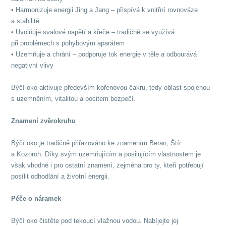
• Harmonizuje energii Jing a Jang – přispívá k vnitřní rovnováze
a stabilitě
• Uvolňuje svalové napětí a křeče – tradičně se využívá
při problémech s pohybovým aparátem
• Uzemňuje a chrání – podporuje tok energie v těle a odbourává
negativní vlivy
Býčí oko aktivuje především kořenovou čakru, tedy oblast spojenou
s uzemněním, vitalitou a pocitem bezpečí.
Znamení zvěrokruhu
Býčí oko je tradičně přiřazováno ke znamením Beran, Štír
a Kozoroh. Díky svým uzemňujícím a posilujícím vlastnostem je
však vhodné i pro ostatní znamení, zejména pro ty, kteří potřebují
posílit odhodlání a životní energii.
Péče o náramek
Býčí oko čistěte pod tekoucí vlažnou vodou. Nabíjejte jej