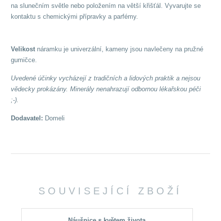
na slunečním světle nebo položením na větší křišťál. Vyvarujte se
kontaktu s chemickými přípravky a parfémy.
Velikost
náramku je univerzální, kameny jsou navlečeny na pružné
gumičce.
Uvedené účinky vycházejí z tradičních a lidových praktik a nejsou
vědecky prokázány. Minerály nenahrazují odbornou lékařskou péči
;-).
Dodavatel:
Domeli
SOUVISEJÍCÍ ZBOŽÍ
Náušnice s květem života